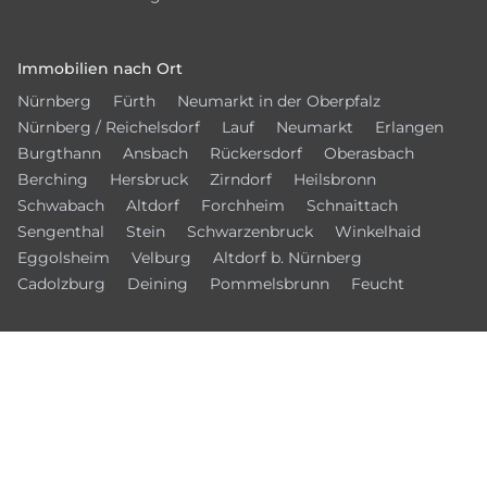
Immobilien nach Ort
Nürnberg
Fürth
Neumarkt in der Oberpfalz
Nürnberg / Reichelsdorf
Lauf
Neumarkt
Erlangen
Burgthann
Ansbach
Rückersdorf
Oberasbach
Berching
Hersbruck
Zirndorf
Heilsbronn
Schwabach
Altdorf
Forchheim
Schnaittach
Sengenthal
Stein
Schwarzenbruck
Winkelhaid
Eggolsheim
Velburg
Altdorf b. Nürnberg
Cadolzburg
Deining
Pommelsbrunn
Feucht
© 2026 – Ansbacher Immobilien Börse
Kontakt
Datenschutz
Impressum