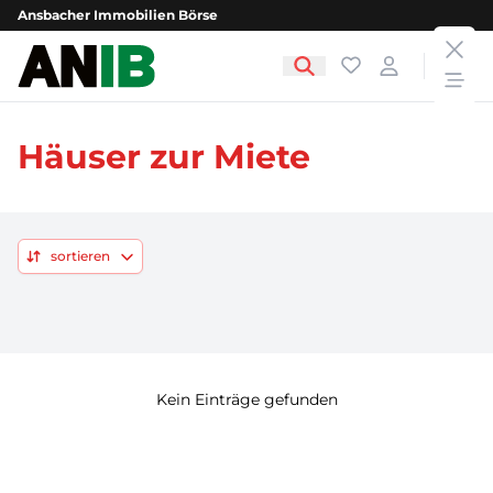
Ansbacher Immobilien Börse
clos
Ansbacher Immobilien Börse
Favoriten
Login
open
Häuser zur Miete
sortieren
Kein Einträge gefunden