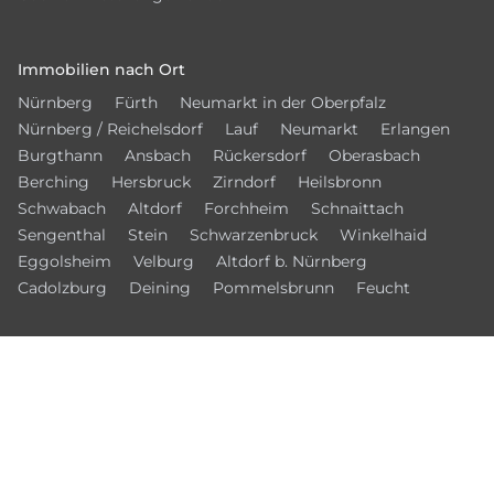
Immobilien nach Ort
Nürnberg
Fürth
Neumarkt in der Oberpfalz
Nürnberg / Reichelsdorf
Lauf
Neumarkt
Erlangen
Burgthann
Ansbach
Rückersdorf
Oberasbach
Berching
Hersbruck
Zirndorf
Heilsbronn
Schwabach
Altdorf
Forchheim
Schnaittach
Sengenthal
Stein
Schwarzenbruck
Winkelhaid
Eggolsheim
Velburg
Altdorf b. Nürnberg
Cadolzburg
Deining
Pommelsbrunn
Feucht
© 2026 – Ansbacher Immobilien Börse
Kontakt
Datenschutz
Impressum