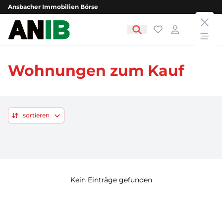
Ansbacher Immobilien Börse
clos
Ansbacher Immobilien Börse
Favoriten
Login
open
Wohnungen zum Kauf
sortieren
Kein Einträge gefunden