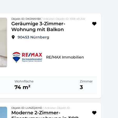
Objekt-ID: DKDNNYBX
/ Anbieter-Objekt-ID: 1008-49-AW
Geräumige 3-Zimmer-
Wohnung mit Balkon
90453
Nürnberg
RE/MAX Immobilien
Wohnfläche
Zimmer
74 m²
3
Objekt-ID: LUNZQWHD
/ Anbieter-Objekt-ID:
Moderne 2-Zimmer-