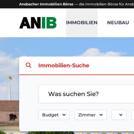
Ansbacher Immobilien Börse
— die Immobilien-Börse für An
Ansbacher Immobilien Börse
IMMOBILIEN
NEUBAU
Immobilien-Suche
Was suchen Sie?
Budget
Zimmer