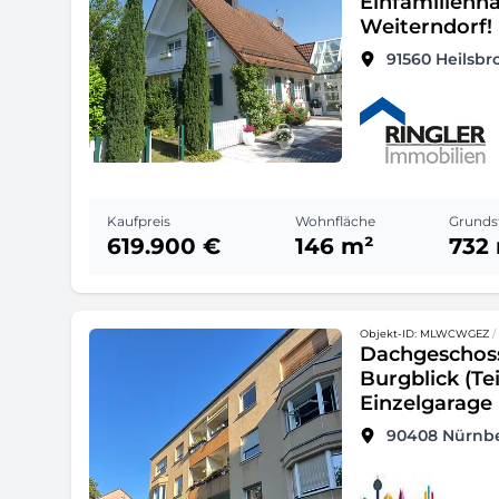
Einfamilienha
Weiterndorf!
91560
Heilsbr
Kaufpreis
Wohnfläche
Grunds
619.900 €
146 m²
732
Objekt-ID: MLWCWGEZ
/
Dachgeschoss
Burgblick (Te
Einzelgarage
90408
Nürnb