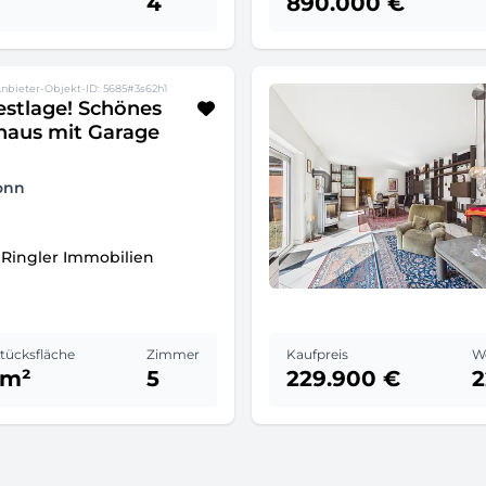
4
890.000 €
Anbieter-Objekt-ID: 5685#3s62h1
stlage! Schönes
haus mit Garage
onn
Ringler Immobilien
tücksfläche
Zimmer
Kaufpreis
W
 m²
5
229.900 €
2