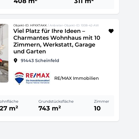
408 m²
311 m²
Objekt-ID: HPXXTAKK
/ Anbieter-Objekt-ID: 1008-42-AW
Viel Platz für Ihre Ideen –
Charmantes Wohnhaus mit 10
Zimmern, Werkstatt, Garage
und Garten
91443
Scheinfeld
RE/MAX Immobilien
ohnfläche
Grundstücksfläche
Zimmer
27 m²
743 m²
10