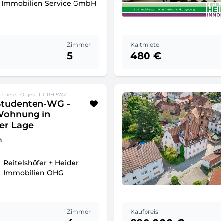
g Immobilien Service GmbH
Zimmer
Kaltmiete
5
480 €
Anbieter-Objekt-ID: RHI5742
 Studenten-WG -
Wohnung in
er Lage
h
Reitelshöfer + Heider
Immobilien OHG
Zimmer
Kaufpreis