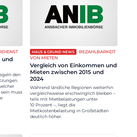
RDIENST
BEZAHLBARKEIT
HAUS & GRUND NEWS
VON MIETEN
r und
Vergleich von Einkommen und
Mieten zwischen 2015 und
egeln den
2024
tzungen.
welcher
Während ländliche Regionen weiterhin
 sein muss
vergleichsweise erschwinglich bleiben –
ge
teils mit Mietbelastungen unter
10 Prozent –, liegt die
Mietkostenbelastung in Großstädten
deutlich höher.