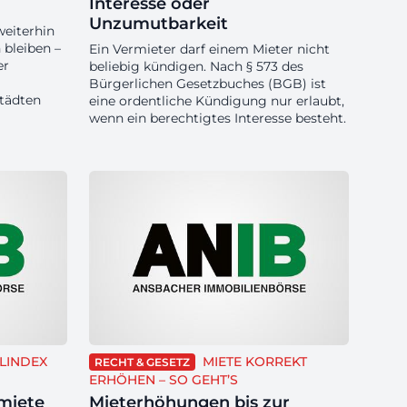
Interesse oder
Unzumutbarkeit
eiterhin
 bleiben –
Ein Vermieter darf einem Mieter nicht
er
beliebig kündigen. Nach § 573 des
Bürgerlichen Gesetzbuches (BGB) ist
tädten
eine ordentliche Kündigung nur erlaubt,
wenn ein berechtigtes Interesse besteht.
LINDEX
MIETE KORREKT
RECHT & GESETZ
ERHÖHEN – SO GEHT’S
smiete
Mieterhöhungen bis zur