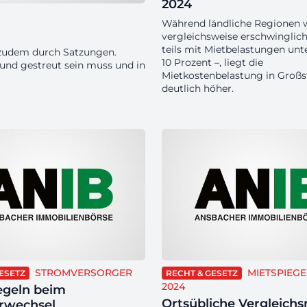
2024
Während ländliche Regionen w
vergleichsweise erschwinglich
teils mit Mietbelastungen unt
 zudem durch Satzungen.
10 Prozent –, liegt die
 und gestreut sein muss und in
Mietkostenbelastung in Großs
deutlich höher.
STROMVERSORGER
MIETSPIEGE
ESETZ
RECHT & GESETZ
2024
egeln beim
Ortsübliche Vergleich
rwechsel