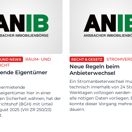
RÄUM- UND
STROMVER
RUND NEWS
RECHT & GESETZ
ICHT
Neue Regeln beim
tende Eigentümer
Anbieterwechsel
Ein Stromanbieterwechsel mu
technisch innerhalb von 24 S
 vermietende
Werktagen vollzogen werden –
igentümer hier in einer
alle nötigen Daten vorliegen. 
en Sicherheit wähnen, hat der
konnte dieser Vorgang mehr
ichtshof (BGH) mit Urteil
dauern.
ust 2025 (VIII ZR 250/23)
t.