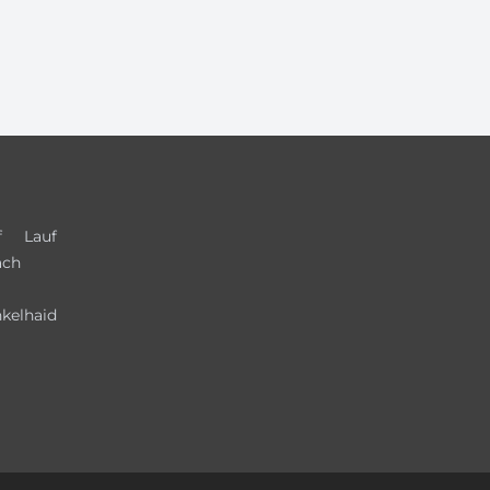
f
Lauf
ach
kelhaid