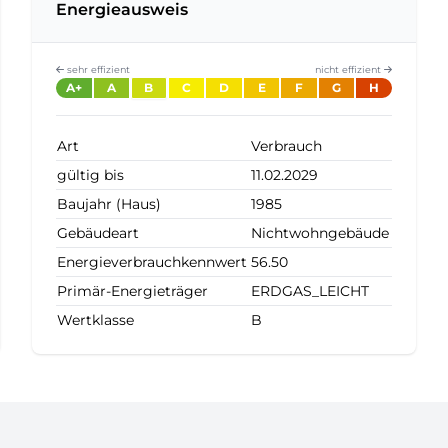
Energieausweis
sehr effizient
nicht effizient
A+
A
B
C
D
E
F
G
H
Art
Verbrauch
gültig bis
11.02.2029
Baujahr (Haus)
1985
Gebäudeart
Nichtwohngebäude
Energieverbrauchkennwert
56.50
Primär-Energieträger
ERDGAS_LEICHT
Wertklasse
B