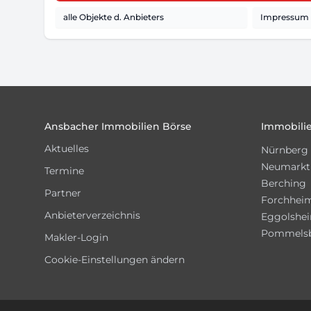
alle Objekte d. Anbieters
Impressum d
Footer
Ansbacher Immobilien Börse
Immobilie
Aktuelles
Nürnberg
Neumarkt
Termine
Berching
Partner
Forchhei
Anbieterverzeichnis
Eggolshe
Pommels
Makler-Login
Cookie-Einstellungen ändern