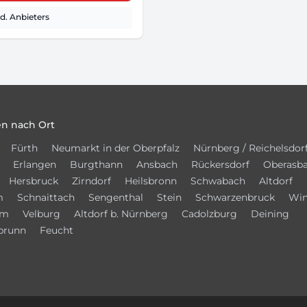
. Anbieters
n nach Ort
Fürth
Neumarkt in der Oberpfalz
Nürnberg / Reichelsdor
Erlangen
Burgthann
Ansbach
Rückersdorf
Oberasb
Hersbruck
Zirndorf
Heilsbronn
Schwabach
Altdorf
m
Schnaittach
Sengenthal
Stein
Schwarzenbruck
Win
im
Velburg
Altdorf b. Nürnberg
Cadolzburg
Deining
brunn
Feucht