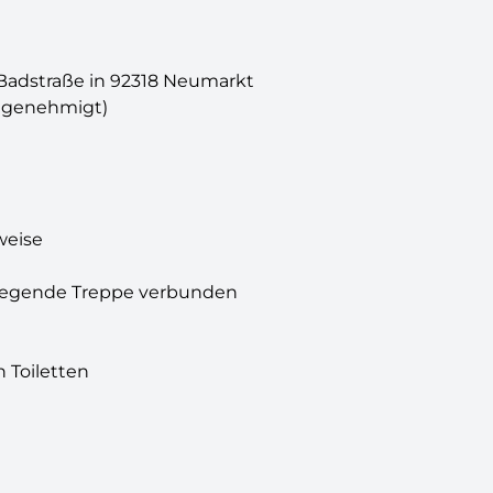
 Badstraße in 92318 Neumarkt
fé genehmigt)
weise
liegende Treppe verbunden
n Toiletten