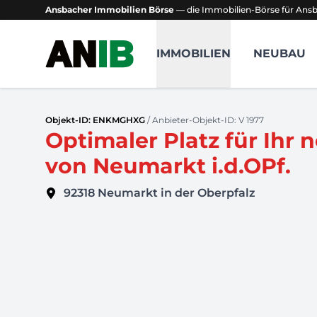
Ansbacher Immobilien Börse
— die Immobilien-Börse für An
Ansbacher Immobilien Börse
IMMOBILIEN
NEUBAU
Objekt-ID: ENKMGHXG
/ Anbieter-Objekt-ID: V 1977
Optimaler Platz für Ihr 
von Neumarkt i.d.OPf.
92318
Neumarkt in der Oberpfalz