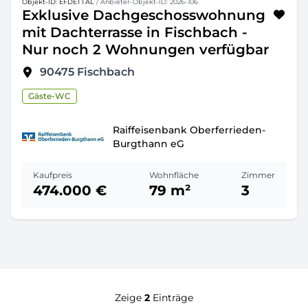
Objekt-ID: EFDETTAL
/ Anbieter-Objekt-ID: 2026-106
Exklusive Dachgeschosswohnung
mit Dachterrasse in Fischbach -
Nur noch 2 Wohnungen verfügbar
90475
Fischbach
Gäste-WC
Raiffeisenbank Oberferrieden-
Burgthann eG
Kaufpreis
Wohnfläche
Zimmer
474.000 €
79 m²
3
Zeige
2
Einträge