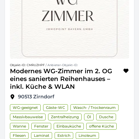
Objekt-ID: CMRUZHPF
/ Anbieter-Objekt-ID:
Modernes WG-Zimmer im 2. OG
eines sanierten Reihenhauses –
inkl. Küche & WLAN
90513
Zirndorf
WG-geeignet
Gäste-WC
Wasch- / Trockenraum
Massivbauweise
Zentralheizung
Öl
Dusche
Wanne
Fenster
Einbauküche
offene Küche
Fliesen
Laminat
Estrich
Linoleum