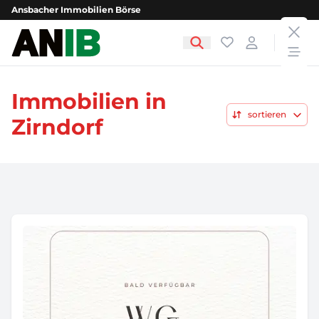
Ansbacher Immobilien Börse
clos
Ansbacher Immobilien Börse
Favoriten
Login
open
Immobilien in
sortieren
Zirndorf