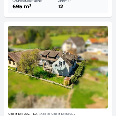
Grundstücksfläche
Zimmer
695 m²
12
Objekt-ID: FQUZHFEQ
/ Anbieter-Objekt-ID: IN50184