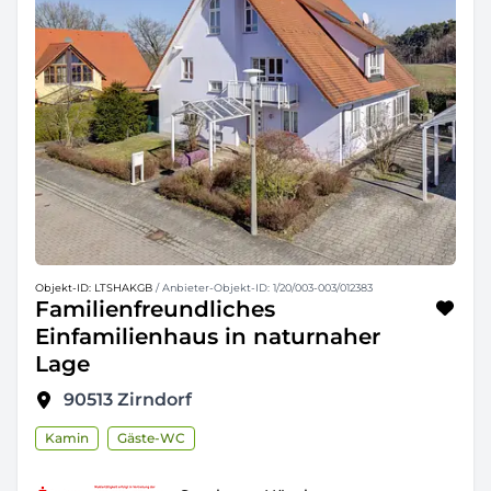
Objekt-ID: LTSHAKGB
/ Anbieter-Objekt-ID: 1/20/003-003/012383
Familienfreundliches
Einfamilienhaus in naturnaher
Lage
90513
Zirndorf
Kamin
Gäste-WC