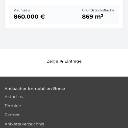
Kaufpreis
Grundstücksfläche
860.000 €
869 m²
Zeige
14
Einträge
Footer
Ansbacher Immobilien Börse
Aktuelles
Termine
Partner
Anbieterverzeichnis