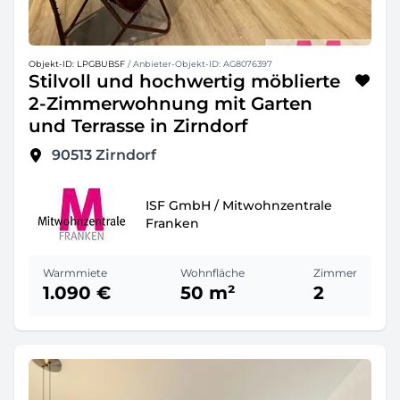
Objekt-ID: LPGBUBSF
/ Anbieter-Objekt-ID: AG8076397
Stilvoll und hochwertig möblierte
2-Zimmerwohnung mit Garten
und Terrasse in Zirndorf
90513
Zirndorf
ISF GmbH / Mitwohnzentrale
Franken
Warmmiete
Wohnfläche
Zimmer
1.090 €
50 m²
2