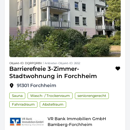
Objekt-ID: DQRPQRBV
/ Anbieter-Objekt-ID: 2652
Barrierefreie 3-Zimmer-
Stadtwohnung in Forchheim
91301
Forchheim
Sauna
Wasch- / Trockenraum
seniorengerecht
Fahrradraum
Abstellraum
VR Bank Immobilien GmbH
Bamberg-Forchheim