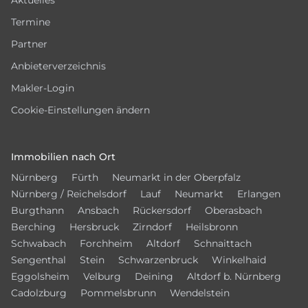
Aktuelles
Termine
Partner
Anbieterverzeichnis
Makler-Login
Cookie-Einstellungen ändern
Immobilien nach Ort
Nürnberg
Fürth
Neumarkt in der Oberpfalz
Nürnberg / Reichelsdorf
Lauf
Neumarkt
Erlangen
Burgthann
Ansbach
Rückersdorf
Oberasbach
Berching
Hersbruck
Zirndorf
Heilsbronn
Schwabach
Forchheim
Altdorf
Schnaittach
Sengenthal
Stein
Schwarzenbruck
Winkelhaid
Eggolsheim
Velburg
Deining
Altdorf b. Nürnberg
Cadolzburg
Pommelsbrunn
Wendelstein