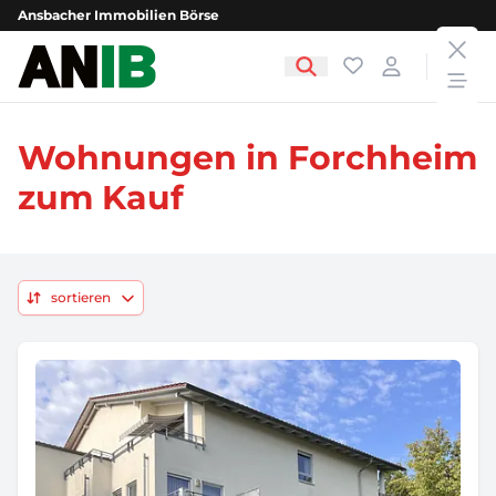
Ansbacher Immobilien Börse
clos
Ansbacher Immobilien Börse
Favoriten
Login
open
Wohnungen in Forchheim
zum Kauf
sortieren