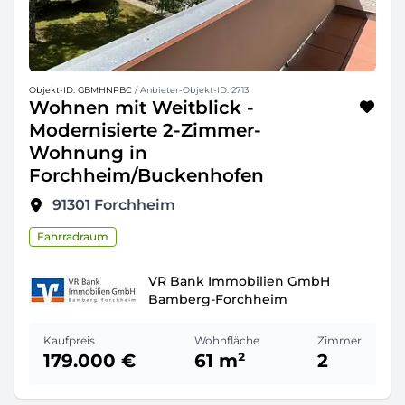
Objekt-ID: GBMHNPBC
/ Anbieter-Objekt-ID: 2713
Wohnen mit Weitblick -
Modernisierte 2-Zimmer-
Wohnung in
Forchheim/Buckenhofen
91301
Forchheim
Fahrradraum
VR Bank Immobilien GmbH
Bamberg-Forchheim
Kaufpreis
Wohnfläche
Zimmer
179.000 €
61 m²
2